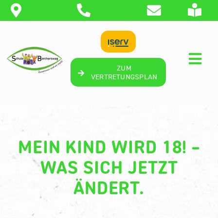
Zum
Inhalt
springen
Togg
ZUM
Navi
VERTRETUNGSPLAN
STARTSEITE
SCHULE
MEIN KIND WIRD 18! –
SCHÜLER
WAS SICH JETZT
UNTERSTÜTZUNG
ÄNDERT.
THERAPIE