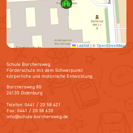
Leaflet
|
©
OpenStreetMap
Schule Borchersweg
Förderschule mit dem Schwerpunkt
körperliche und motorische Entwicklung
Borchersweg 80
26135 Oldenburg
Telefon: 0441 / 20 58 621
Fax: 0441 / 20 58 630
info@schule-borchersweg.de