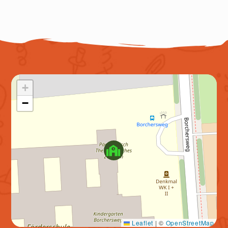
+
−
Leaflet
|
©
OpenStreetMap