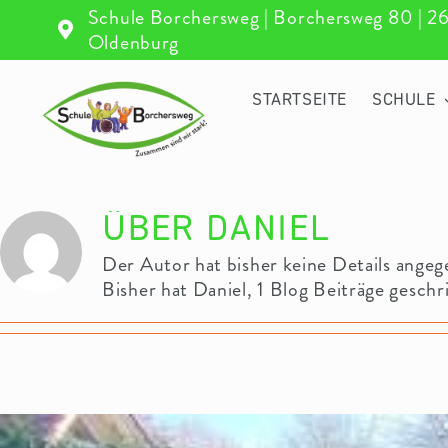
Zum
Schule Borchersweg | Borchersweg 80 | 2
Inhalt
Oldenburg
springen
STARTSEITE
SCHULE
ÜBER
DANIEL
Der Autor hat bisher keine Details angeg
Bisher hat Daniel, 1 Blog Beiträge geschr