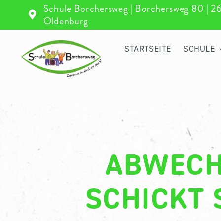
Zum
Schule Borchersweg | Borchersweg 80 | 2
Inhalt
Oldenburg
springen
STARTSEITE
SCHULE
ABWECH
SCHICKT