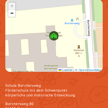
+
−
Leaflet
|
©
OpenStreetMap
Schule Borchersweg
Förderschule mit dem Schwerpunkt
körperliche und motorische Entwicklung
Borchersweg 80