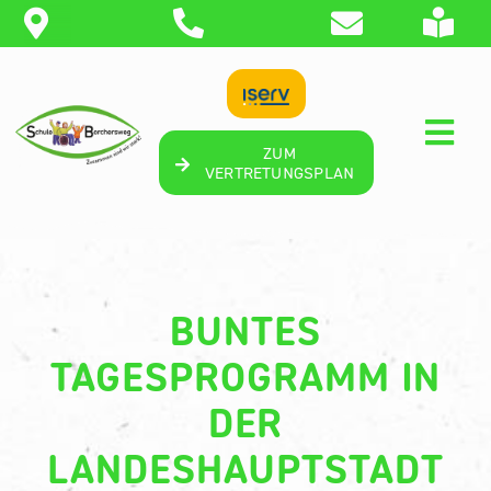
Zum
Inhalt
springen
Togg
ZUM
Navi
VERTRETUNGSPLAN
STARTSEITE
SCHULE
BUNTES
SCHÜLER
TAGESPROGRAMM IN
UNTERSTÜTZUNG
DER
THERAPIE
LANDESHAUPTSTADT