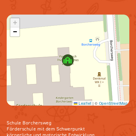
+
−
Leaflet
|
©
OpenStreetMap
Schule Borchersweg
Förderschule mit dem Schwerpunkt
körperliche und motorische Entwicklung