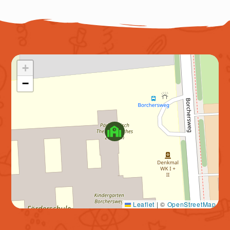
+
−
Leaflet
|
©
OpenStreetMap